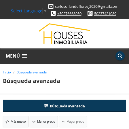
carlosorlandofloresj2020@gmail.com
Select Language
▼
+50276668950
50237421089
MENÚ
Inicio
Búsqueda avanzada
Búsqueda avanzada
Búsqueda avanzada
Más nuevo
Menor precio
Mayor precio