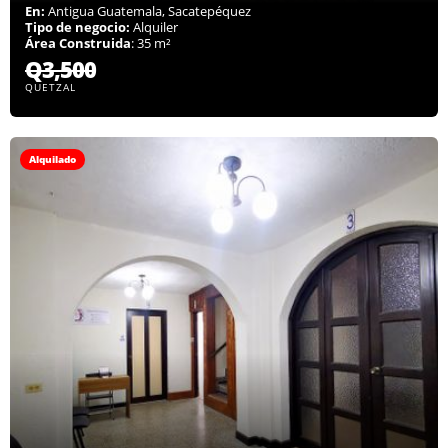
En:
Antigua Guatemala, Sacatepéquez
Tipo de negocio:
Alquiler
Área Construida
: 35 m²
Q3,500
QUETZAL
Alquilado