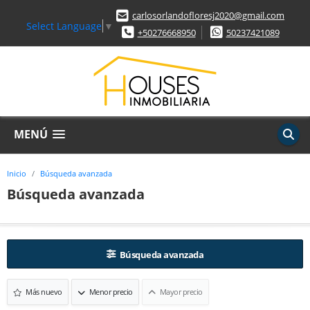
carlosorlandofloresj2020@gmail.com
Select Language
▼
+50276668950
50237421089
MENÚ
Inicio
Búsqueda avanzada
Búsqueda avanzada
Búsqueda avanzada
Más nuevo
Menor precio
Mayor precio