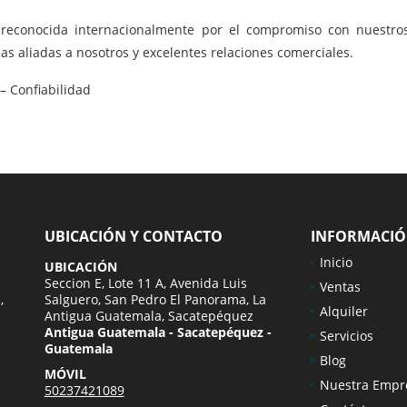
 reconocida internacionalmente por el compromiso con nuestros 
as aliadas a nosotros y excelentes relaciones comerciales.
– Confiabilidad
UBICACIÓN Y CONTACTO
INFORMACI
Inicio
UBICACIÓN
Seccion E, Lote 11 A, Avenida Luis
Ventas
,
Salguero, San Pedro El Panorama, La
Alquiler
Antigua Guatemala, Sacatepéquez
Antigua Guatemala - Sacatepéquez -
Servicios
Guatemala
Blog
MÓVIL
Nuestra Empr
50237421089