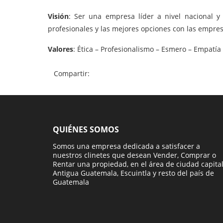
Visión
: Ser una empresa líder a nivel nacional y
profesionales y las mejores opciones con las empres
Valores
: Ética – Profesionalismo – Esmero – Empatía 
Compartir:
QUIÉNES SOMOS
Somos una empresa dedicada a satisfacer a
nuestros clinetes que desean Vender, Comprar o
Rentar una propiedad, en el área de ciudad capital
Antigua Guatemala, Escuintla y resto del país de
Guatemala