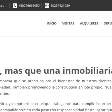
l.com
+50276668950
50237421089
INICIO
VENTAS
ALQUILERES
SERV
, mas que una inmobiliari
empresa que se preocupa por el bienestar de nuestros clientes,
iedad. También promoviendo la construcción en lote propio. Nuest
entes.
 ética, y compromiso con el que trabajamos para cumplir las expect
compañándole en cada paso con responsabilidad hasta lograr que e