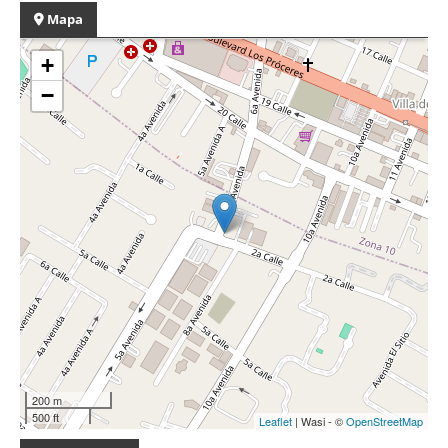
Mapa
+
−
200 m
500 ft
Leaflet
| Wasi - ©
OpenStreetMap