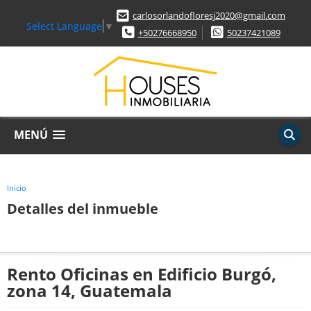
carlosorlandofloresj2020@gmail.com
Select Language
▼
+50276668950
50237421089
MENÚ
Inicio
Detalles del inmueble
Rento Oficinas en Edificio Burgó,
zona 14, Guatemala