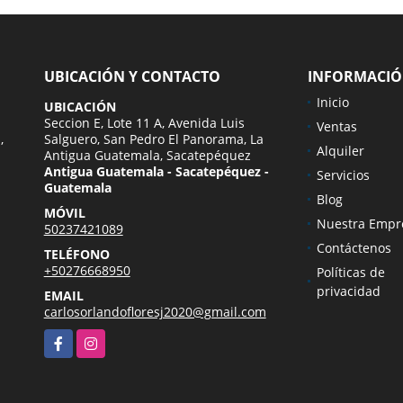
UBICACIÓN Y CONTACTO
INFORMACI
Inicio
UBICACIÓN
Seccion E, Lote 11 A, Avenida Luis
Ventas
,
Salguero, San Pedro El Panorama, La
Alquiler
Antigua Guatemala, Sacatepéquez
Antigua Guatemala - Sacatepéquez -
Servicios
Guatemala
Blog
MÓVIL
Nuestra Empr
50237421089
Contáctenos
TELÉFONO
+50276668950
Políticas de
privacidad
EMAIL
carlosorlandofloresj2020@gmail.com
Facebook
Instagram