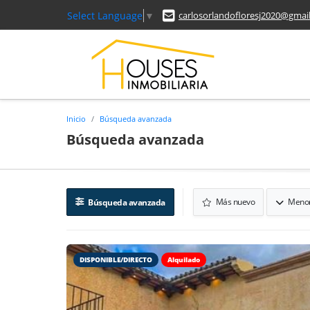
Select Language
▼
carlosorlandofloresj2020@gmai
Inicio
Búsqueda avanzada
Búsqueda avanzada
Más nuevo
Menor
Búsqueda avanzada
DISPONIBLE/DIRECTO
Alquilado