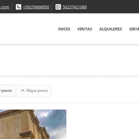
l.com
+50276668950
50237421089
INICIO
VENTAS
ALQUILERES
SERV
 precio
Mayor precio