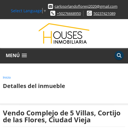
carlosorlandofloresj2020@gmail.com
Select Language
▼
+50276668950
50237421089
MENÚ
Inicio
Detalles del inmueble
Vendo Complejo de 5 Villas, Cortijo
de las Flores, Ciudad Vieja