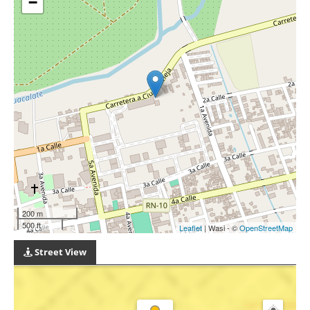
−
200 m
500 ft
Leaflet
| Wasi - ©
OpenStreetMap
Street View