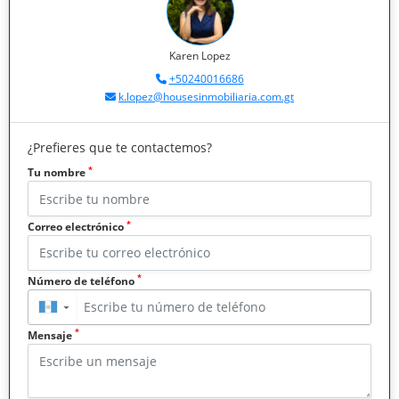
Karen Lopez
+50240016686
k.lopez@housesinmobiliaria.com.gt
¿Prefieres que te contactemos?
*
Tu nombre
*
Correo electrónico
*
Número de teléfono
▼
*
Mensaje