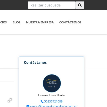
ICIOS
BLOG
NUESTRA EMPRESA
CONTÁCTENOS
Contáctanos
Houses Inmobiliaria
50237421089
ventas@housesinmobiliaria.com.gt