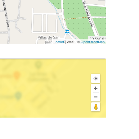
Leaflet
| Wasi - ©
OpenStreetMap