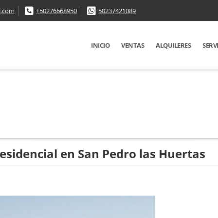
l.com
+50276668950
50237421089
INICIO
VENTAS
ALQUILERES
SERV
esidencial en San Pedro las Huertas