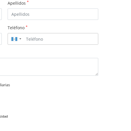
*
Apellidos
*
Teléfono
▼
iarias
acidad