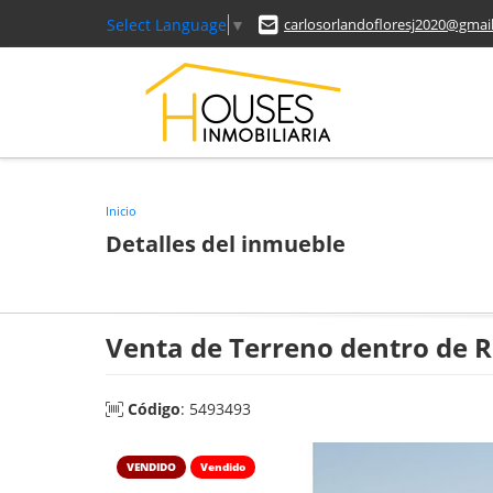
Select Language
▼
carlosorlandofloresj2020@gmai
Inicio
Detalles del inmueble
Venta de Terreno dentro de R
Código
: 5493493
VENDIDO
Vendido