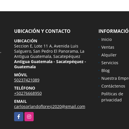
UBICACIÓN Y CONTACTO
INFORMACI
Inicio
UBICACIÓN
Seccion E, Lote 11 A, Avenida Luis
Ventas
,
Salguero, San Pedro El Panorama, La
Alquiler
Antigua Guatemala, Sacatepéquez
Antigua Guatemala - Sacatepéquez -
Servicios
Guatemala
Blog
MÓVIL
Nuestra Empr
50237421089
Contáctenos
TELÉFONO
+50276668950
Políticas de
privacidad
EMAIL
carlosorlandofloresj2020@gmail.com
Facebook
Instagram