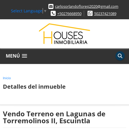
carlosorlandofloresj2020@gmail.com
Select Language
▼
+50276668950
50237421089
MENÚ
Inicio
Detalles del inmueble
Vendo Terreno en Lagunas de
Torremolinos II, Escuintla