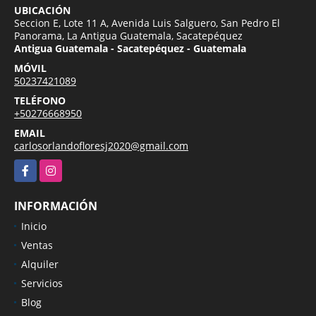
UBICACIÓN
Seccion E, Lote 11 A, Avenida Luis Salguero, San Pedro El
Panorama, La Antigua Guatemala, Sacatepéquez
Antigua Guatemala - Sacatepéquez - Guatemala
MÓVIL
50237421089
TELÉFONO
+50276668950
EMAIL
carlosorlandofloresj2020@gmail.com
Facebook
Instagram
INFORMACIÓN
Inicio
Ventas
Alquiler
Servicios
Blog