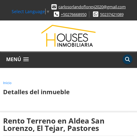
carlosorlandofloresj2020@gmail.com
Select Language
▼
+50276668950
50237421089
MENÚ
Inicio
Detalles del inmueble
Rento Terreno en Aldea San
Lorenzo, El Tejar, Pastores