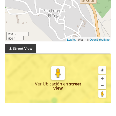
200 m
500 ft
Leaflet
| Wasi - ©
OpenStreetMap
Street View
Ver Ubicación
en
street
view