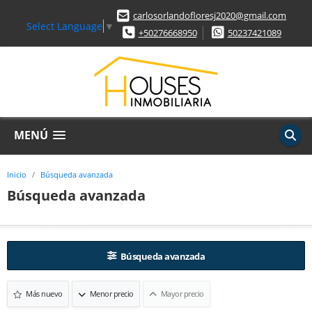
carlosorlandofloresj2020@gmail.com
Select Language
▼
+50276668950
50237421089
MENÚ
Inicio
Búsqueda avanzada
Búsqueda avanzada
Búsqueda avanzada
Más nuevo
Menor precio
Mayor precio