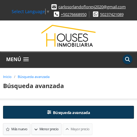
carlosorlandofloresj2020@gmail.com
Select Language
▼
+50276668950
50237421089
MENÚ
Inicio
Búsqueda avanzada
Búsqueda avanzada
Búsqueda avanzada
Más nuevo
Menor precio
Mayor precio