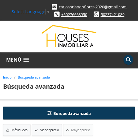
carlosorlandofloresj2020@gmail.com
Select Language
▼
+50276668950
50237421089
MENÚ
Inicio
Búsqueda avanzada
Búsqueda avanzada
Búsqueda avanzada
Más nuevo
Menor precio
Mayor precio