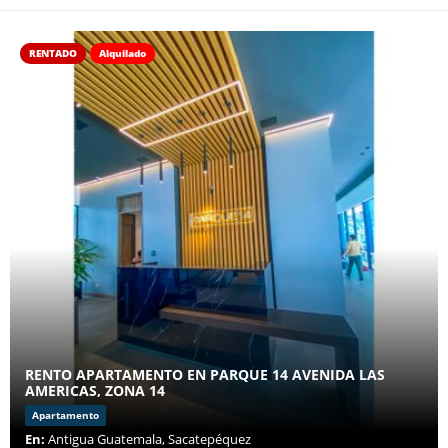
RENTADO
Alquilado
RENTO APARTAMENTO EN PARQUE 14 AVENIDA LAS
AMERICAS, ZONA 14
Apartamento
En:
Antigua Guatemala, Sacatepéquez