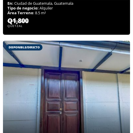
En:
Ciudad de Guatemala, Guatemala
Tipo de negocio:
Alquiler
Área Terreno
: 8.5 m²
Q1,800
QUETZAL
DISPONIBLE/DIRECTO