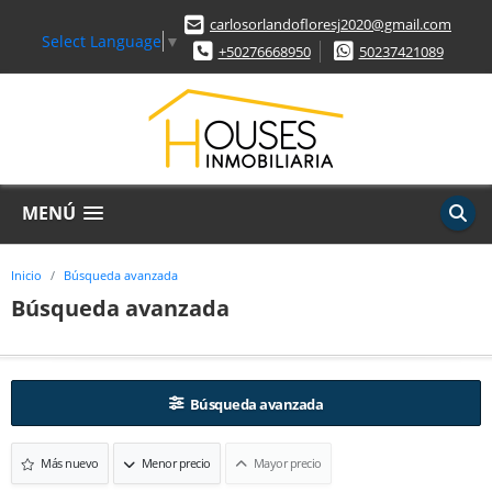
carlosorlandofloresj2020@gmail.com
Select Language
▼
+50276668950
50237421089
MENÚ
Inicio
Búsqueda avanzada
Búsqueda avanzada
Búsqueda avanzada
Más nuevo
Menor precio
Mayor precio