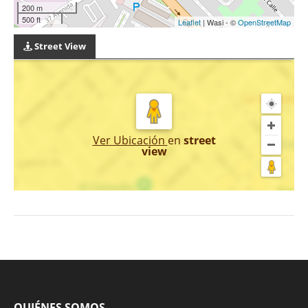
200 m
500 ft
Leaflet
| Wasi - ©
OpenStreetMap
Street View
Ver Ubicación
en
street
view
QUIÉNES SOMOS