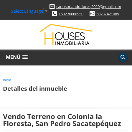
carlosorlandofloresj2020@gmail.com
Select Language
▼
+50276668950
50237421089
MENÚ
Inicio
Detalles del inmueble
Vendo Terreno en Colonia la
Floresta, San Pedro Sacatepéquez