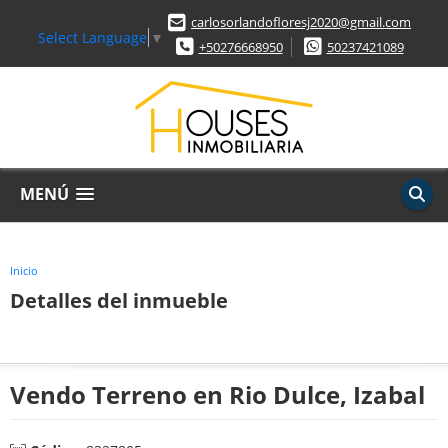
carlosorlandofloresj2020@gmail.com
Select Language
▼
+50276668950
50237421089
MENÚ
Inicio
Detalles del inmueble
Vendo Terreno en Rio Dulce, Izabal