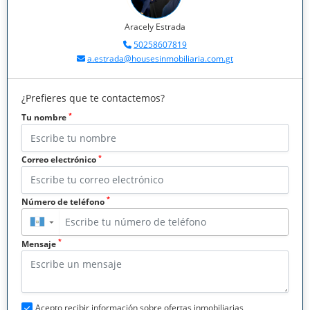
Aracely Estrada
50258607819
a.estrada@housesinmobiliaria.com.gt
¿Prefieres que te contactemos?
*
Tu nombre
*
Correo electrónico
*
Número de teléfono
▼
*
Mensaje
Acepto recibir información sobre ofertas inmobiliarias