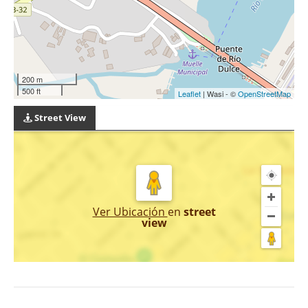
200 m
500 ft
Leaflet
| Wasi - ©
OpenStreetMap
Street View
Ver Ubicación
en
street
view