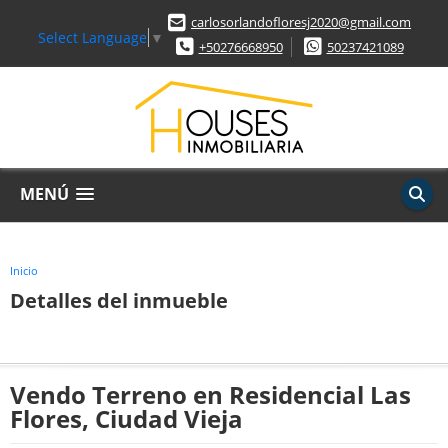
carlosorlandofloresj2020@gmail.com
Select Language
▼
+50276668950
50237421089
MENÚ
Inicio
Detalles del inmueble
Vendo Terreno en Residencial Las
Flores, Ciudad Vieja