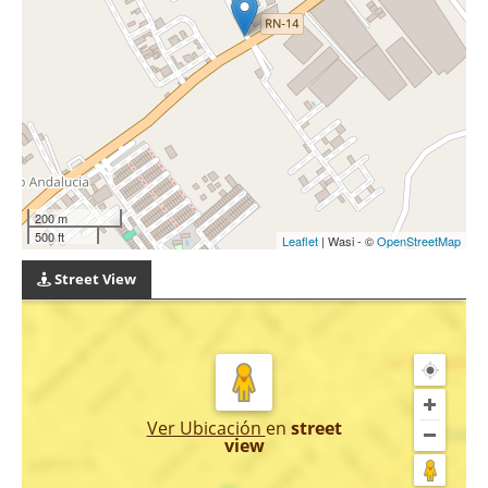
200 m
500 ft
Leaflet
| Wasi - ©
OpenStreetMap
Street View
Ver Ubicación
en
street
view