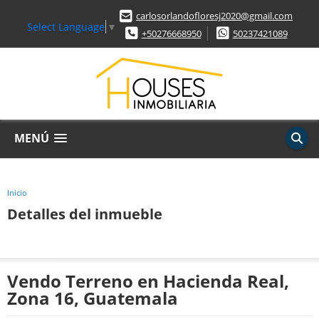
carlosorlandofloresj2020@gmail.com
Select Language
▼
+50276668950
50237421089
MENÚ
Inicio
Detalles del inmueble
Vendo Terreno en Hacienda Real,
Zona 16, Guatemala