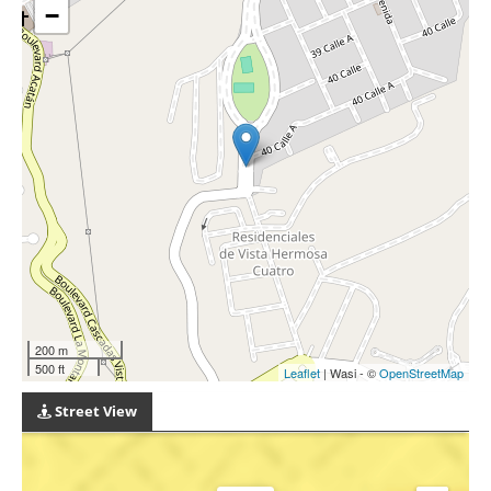
−
200 m
500 ft
Leaflet
| Wasi - ©
OpenStreetMap
Street View