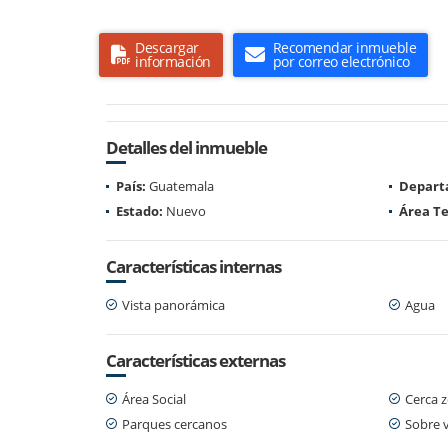
Descargar
Recomendar inmueble
información
por correo electrónico
Detalles del inmueble
País:
Guatemala
Depart
Estado:
Nuevo
Área Te
Características internas
Vista panorámica
Agua
Características externas
Área Social
Cerca 
Parques cercanos
Sobre v