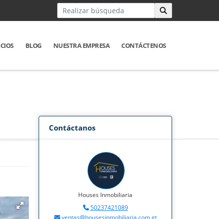
ICIOS
BLOG
NUESTRA EMPRESA
CONTÁCTENOS
Contáctanos
Houses Inmobiliaria
50237421089
ventas@housesinmobiliaria.com.gt