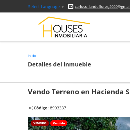
Select Language
▼
carlosorlandofloresj2020@gmai
Inicio
Detalles del inmueble
Vendo Terreno en Hacienda S
Código
: 8993337
VENDIDO
Vendido