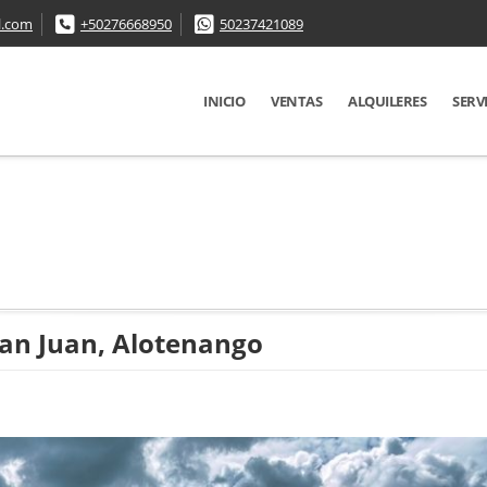
l.com
+50276668950
50237421089
INICIO
VENTAS
ALQUILERES
SERV
an Juan, Alotenango