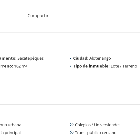
Compartir
amento:
Sacatepéquez
Ciudad:
Alotenango
rreno:
162 m²
Tipo de inmueble:
Lote / Terreno
zona urbana
Colegios / Universidades
ía principal
Trans. público cercano