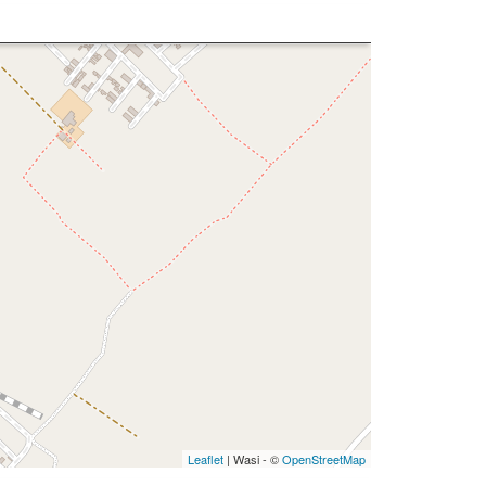
Leaflet
| Wasi - ©
OpenStreetMap