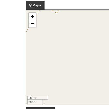
Mapa
+
−
200 m
500 ft