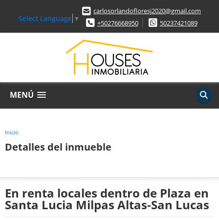
carlosorlandofloresj2020@gmail.com
Select Language
▼
+50276668950
50237421089
MENÚ
Inicio
Detalles del inmueble
En renta locales dentro de Plaza en
Santa Lucia Milpas Altas-San Lucas