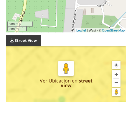
200 m
500 ft
Leaflet
| Wasi - ©
OpenStreetMap
Street View
Ver Ubicación
en
street
view