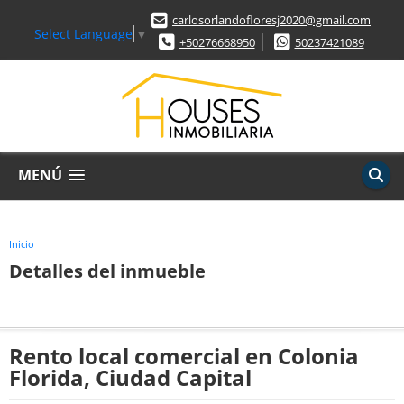
carlosorlandofloresj2020@gmail.com
Select Language
▼
+50276668950
50237421089
MENÚ
Inicio
Detalles del inmueble
Rento local comercial en Colonia
Florida, Ciudad Capital