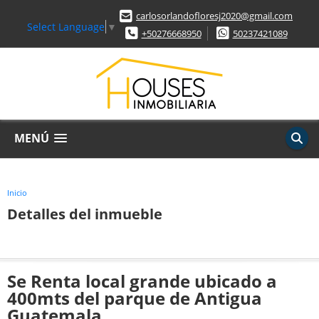
carlosorlandofloresj2020@gmail.com
Select Language
▼
+50276668950
50237421089
MENÚ
Inicio
Detalles del inmueble
Se Renta local grande ubicado a
400mts del parque de Antigua
Guatemala