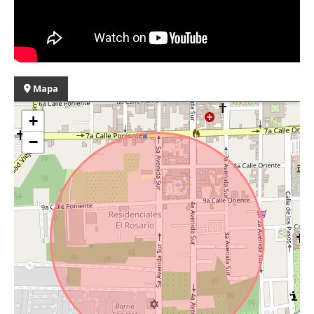
Mapa
+
−