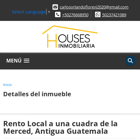
carlosorlandofloresj2020@gmail.com
Select Language
▼
+50276668950
50237421089
MENÚ
Inicio
Detalles del inmueble
Rento Local a una cuadra de la
Merced, Antigua Guatemala