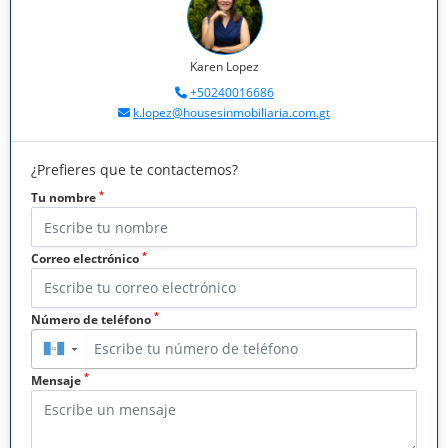
Karen Lopez
+50240016686
k.lopez@housesinmobiliaria.com.gt
¿Prefieres que te contactemos?
*
Tu nombre
*
Correo electrónico
*
Número de teléfono
▼
*
Mensaje