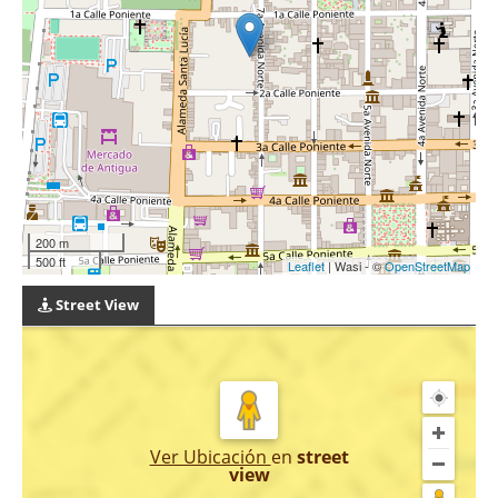
200 m
500 ft
Leaflet
| Wasi - ©
OpenStreetMap
Street View
Ver Ubicación
en
street
view