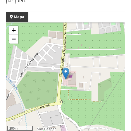
parqueo.
Mapa
+
−
200 m