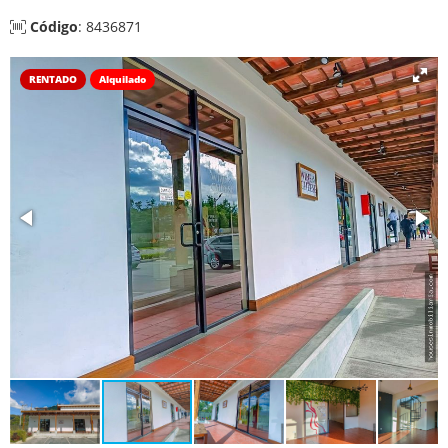
Código
: 8436871
RENTADO
Alquilado