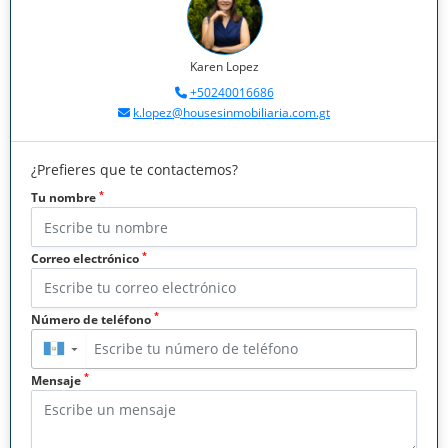
Karen Lopez
+50240016686
k.lopez@housesinmobiliaria.com.gt
¿Prefieres que te contactemos?
*
Tu nombre
*
Correo electrónico
*
Número de teléfono
▼
*
Mensaje