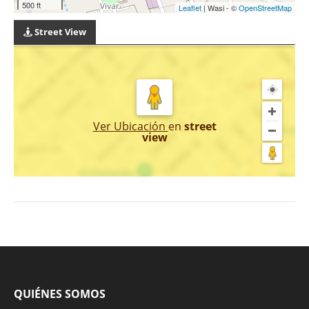
500 ft
Leaflet
| Wasi - ©
OpenStreetMap
Street View
Ver Ubicación
en
street
view
QUIÉNES SOMOS