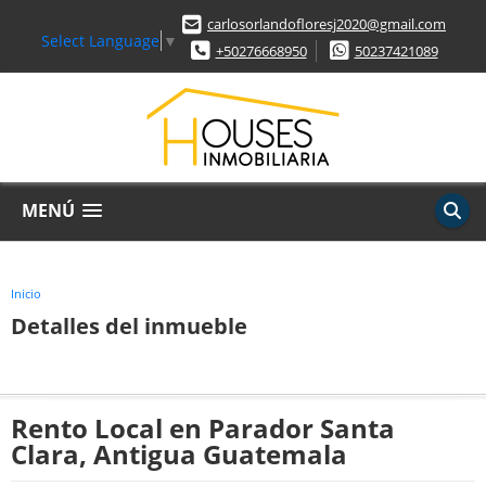
carlosorlandofloresj2020@gmail.com
Select Language
▼
+50276668950
50237421089
MENÚ
Inicio
Detalles del inmueble
Rento Local en Parador Santa
Clara, Antigua Guatemala