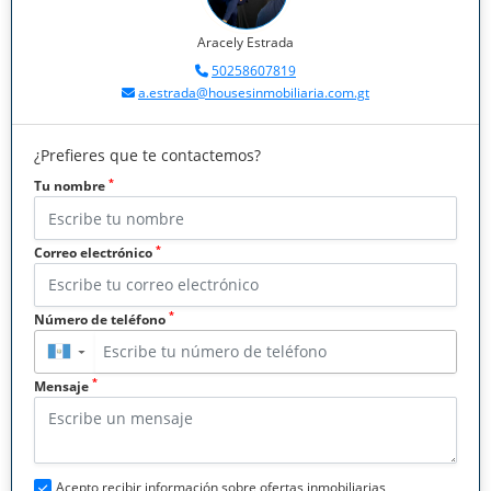
Aracely Estrada
50258607819
a.estrada@housesinmobiliaria.com.gt
¿Prefieres que te contactemos?
*
Tu nombre
*
Correo electrónico
*
Número de teléfono
▼
*
Mensaje
Acepto recibir información sobre ofertas inmobiliarias