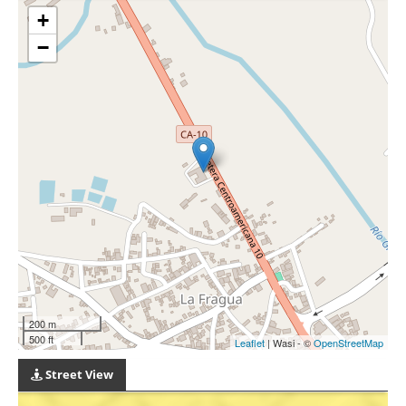
+
−
200 m
500 ft
Leaflet
| Wasi - ©
OpenStreetMap
Street View