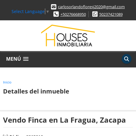
carlosorlandofloresj2020@gmail.com
Select Language
▼
+50276668950
50237421089
MENÚ
Inicio
Detalles del inmueble
Vendo Finca en La Fragua, Zacapa