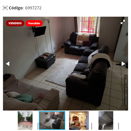
Código
: 6997272
VENDIDO
Vendido