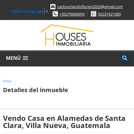
carlosorlandofloresj2020@gmail.com
Select Language
▼
+50276668950
50237421089
MENÚ
Inicio
Detalles del inmueble
Vendo Casa en Alamedas de Santa
Clara, Villa Nueva, Guatemala