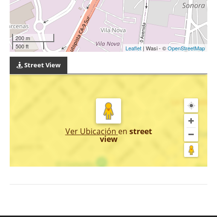
200 m
500 ft
Leaflet
| Wasi - ©
OpenStreetMap
Street View
Ver Ubicación
en
street
view