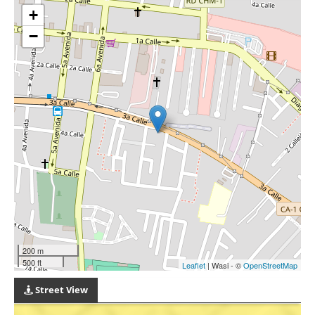
+
−
200 m
500 ft
Leaflet
| Wasi - ©
OpenStreetMap
Street View