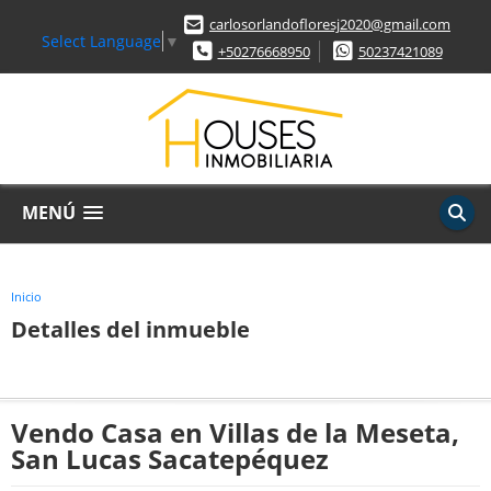
carlosorlandofloresj2020@gmail.com
Select Language
▼
+50276668950
50237421089
MENÚ
Inicio
Detalles del inmueble
Vendo Casa en Villas de la Meseta,
San Lucas Sacatepéquez