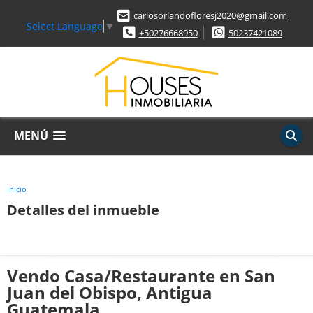
carlosorlandofloresj2020@gmail.com
Select Language
▼
+50276668950
50237421089
MENÚ
Inicio
Detalles del inmueble
Vendo Casa/Restaurante en San
Juan del Obispo, Antigua
Guatemala