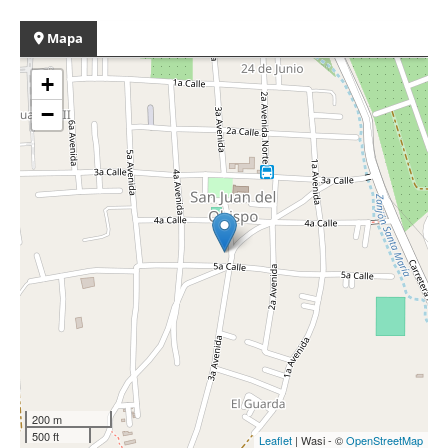
Mapa
+
−
200 m
500 ft
Leaflet
| Wasi - ©
OpenStreetMap