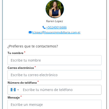
Karen Lopez
+50240016686
k.lopez@housesinmobiliaria.com.gt
¿Prefieres que te contactemos?
*
Tu nombre
*
Correo electrónico
*
Número de teléfono
▼
*
Mensaje