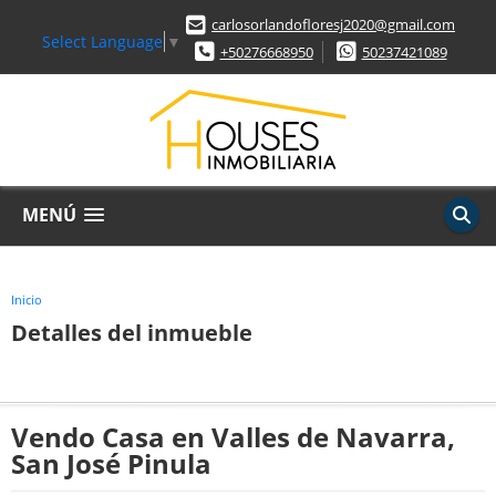
carlosorlandofloresj2020@gmail.com
Select Language
▼
+50276668950
50237421089
MENÚ
Inicio
Detalles del inmueble
Vendo Casa en Valles de Navarra,
San José Pinula