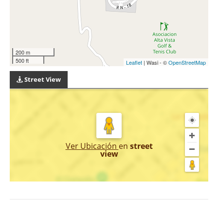
200 m
500 ft
Leaflet
| Wasi - ©
OpenStreetMap
Street View
Ver Ubicación
en
street
view