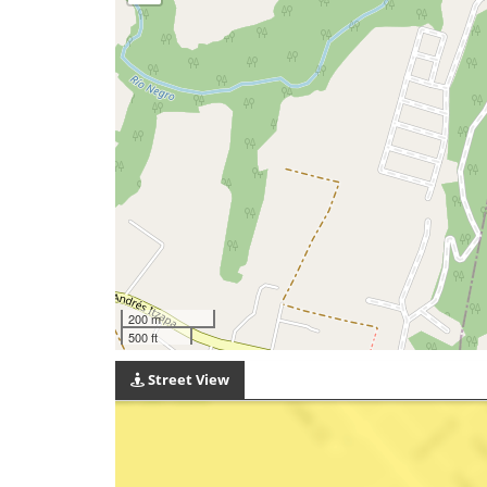
200 m
500 ft
Street View