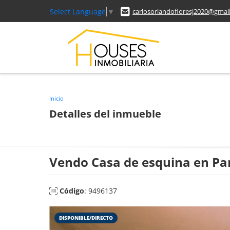
Select Language
▼
carlosorlandofloresj2020@gmai
Inicio
Detalles del inmueble
Vendo Casa de esquina en P
Código
: 9496137
DISPONIBLE/DIRECTO