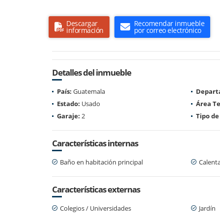
Descargar
Recomendar inmueble
información
por correo electrónico
Detalles del inmueble
País:
Guatemala
Depart
Estado:
Usado
Área Te
Garaje:
2
Tipo de
Características internas
Baño en habitación principal
Calent
Características externas
Colegios / Universidades
Jardín