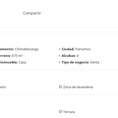
Compartir
amento:
Chimaltenango
Ciudad:
Parramos
rreno:
675 m²
Alcobas:
4
 inmueble:
Casa
Tipo de negocio:
Venta
ador
Zona de lavandería
Terraza