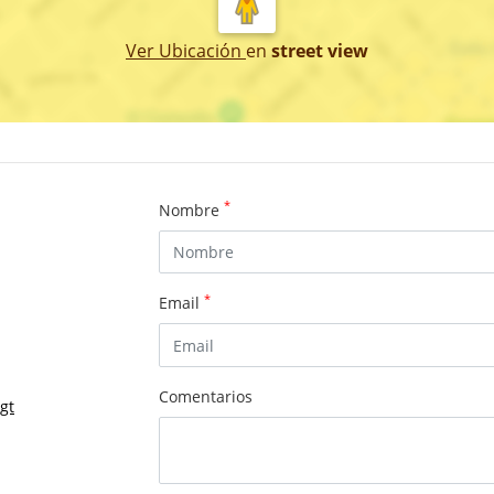
Ver Ubicación
en
street view
*
Nombre
*
Email
Comentarios
gt