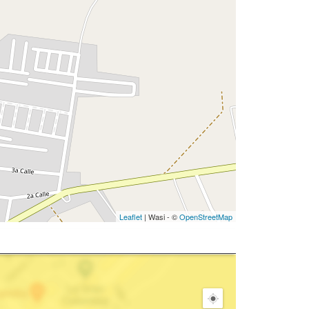
Leaflet
| Wasi - ©
OpenStreetMap