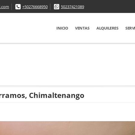
l.com
+50276668950
50237421089
INICIO
VENTAS
ALQUILERES
SERV
arramos, Chimaltenango