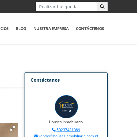
ICIOS
BLOG
NUESTRA EMPRESA
CONTÁCTENOS
Contáctanos
Houses Inmobiliaria
50237421089
ventas@housesinmobiliaria.com.gt