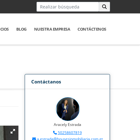
ICIOS
BLOG
NUESTRA EMPRESA
CONTÁCTENOS
Contáctanos
Aracely Estrada
50258607819
a.estrada@housesinmobiliaria.com.gt