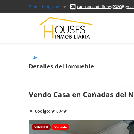
Select Language
▼
carlosorlandofloresj2020@gmai
Inicio
Detalles del inmueble
Vendo Casa en Cañadas del N
Código
: 9160491
VENDIDO
Vendido