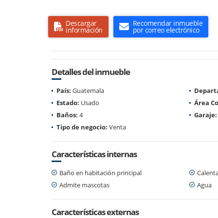
Descargar
Recomendar inmueble
información
por correo electrónico
Detalles del inmueble
País:
Guatemala
Depart
Estado:
Usado
Área Co
Baños:
4
Garaje:
Tipo de negocio:
Venta
Características internas
Baño en habitación principal
Calent
Admite mascotas
Agua
Características externas