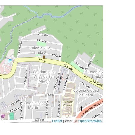
Leaflet
| Wasi - ©
OpenStreetMap