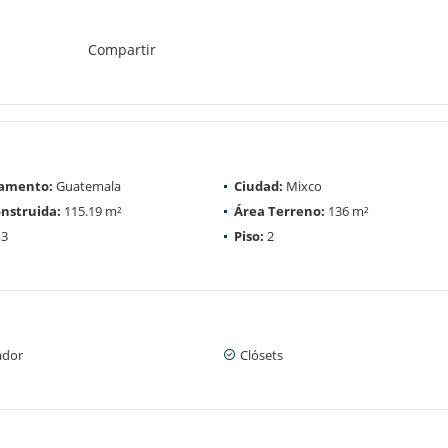
Compartir
amento:
Guatemala
Ciudad:
Mixco
nstruida:
115.19 m²
Área Terreno:
136 m²
3
Piso:
2
ador
Clósets