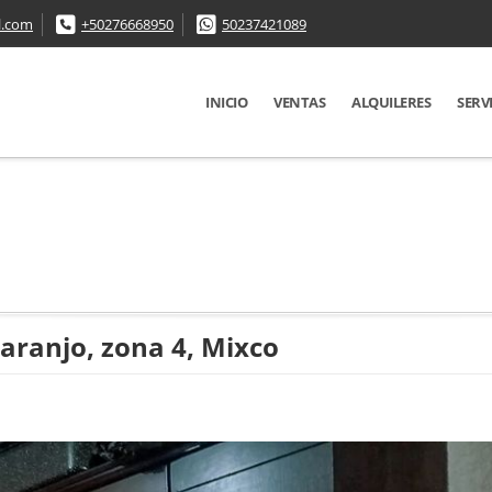
l.com
+50276668950
50237421089
INICIO
VENTAS
ALQUILERES
SERV
aranjo, zona 4, Mixco