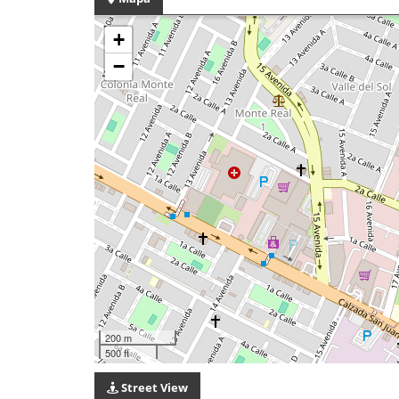
+
−
200 m
500 ft
Street View