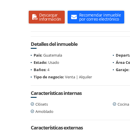
Descargar
Recomendar inmueble
información
por correo electrónico
Detalles del inmueble
País:
Guatemala
Depart
Estado:
Usado
Área Co
Baños:
4
Garaje:
Tipo de negocio:
Venta | Alquiler
Características internas
Clósets
Cocina
Amoblado
Características externas