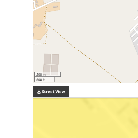
200 m
500 ft
Street View