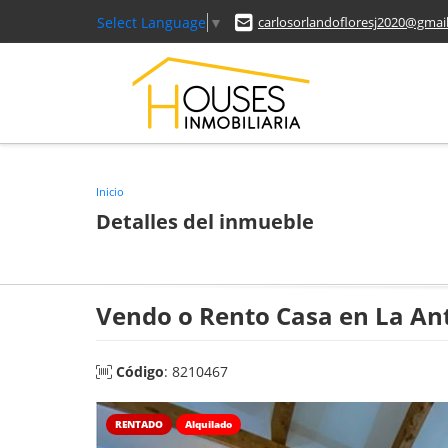
Select Language
▼
carlosorlandofloresj2020@gmai
Inicio
Detalles del inmueble
Vendo o Rento Casa en La An
Código
: 8210467
RENTADO
Alquilado