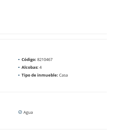
Código:
8210467
Alcobas:
4
Tipo de inmueble:
Casa
Agua