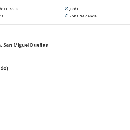
de Entrada
Jardín
cia
Zona residencial
a, San Miguel Dueñas
ido)