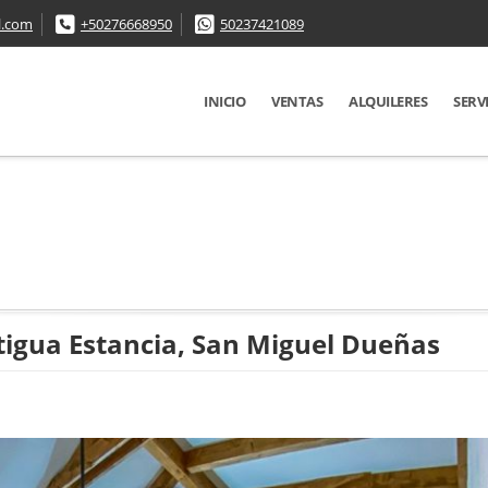
l.com
+50276668950
50237421089
INICIO
VENTAS
ALQUILERES
SERV
tigua Estancia, San Miguel Dueñas