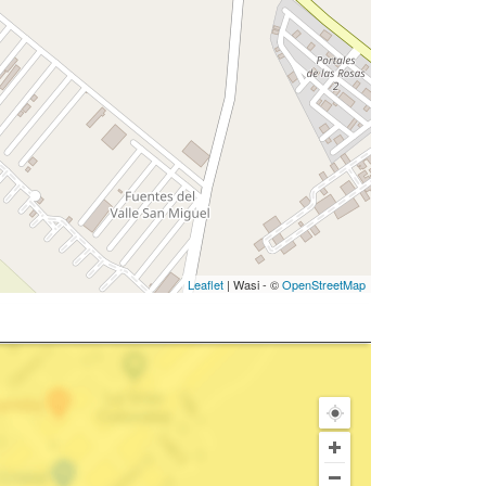
Leaflet
| Wasi - ©
OpenStreetMap