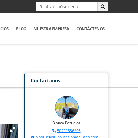
ICIOS
BLOG
NUESTRA EMPRESA
CONTÁCTENOS
Contáctanos
Bianca Pozuelos
50233556295
b.pozuelos@housesinmobiliaria.com.gt