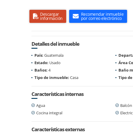
Descargar
Recomendar inmueble
información
por correo electrónico
Detalles del inmueble
País:
Guatemala
Depart
Estado:
Usado
Área Co
Baños:
4
Baño m
Tipo de inmueble:
Casa
Tipo de
Características internas
Agua
Balcón
Cocina integral
Electri
Características externas