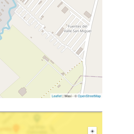
Leaflet
| Wasi - ©
OpenStreetMap