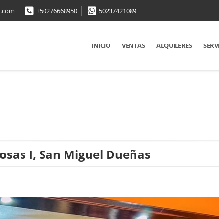
l.com
+50276668950
50237421089
INICIO
VENTAS
ALQUILERES
SERV
Rosas I, San Miguel Dueñas