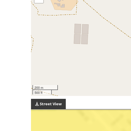
200 m
500 ft
Street View