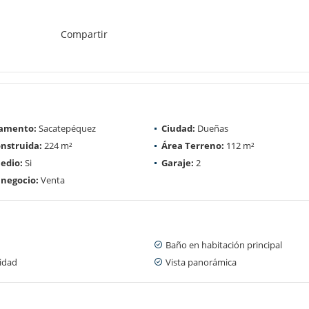
Compartir
amento:
Sacatepéquez
Ciudad:
Dueñas
nstruida:
224 m²
Área Terreno:
112 m²
edio:
Si
Garaje:
2
 negocio:
Venta
Baño en habitación principal
cidad
Vista panorámica