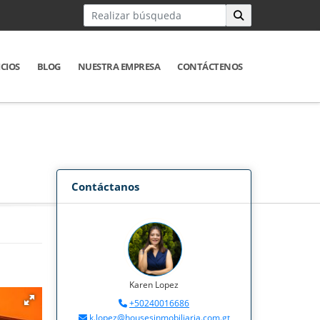
ICIOS
BLOG
NUESTRA EMPRESA
CONTÁCTENOS
Contáctanos
Karen Lopez
+50240016686
k.lopez@housesinmobiliaria.com.gt