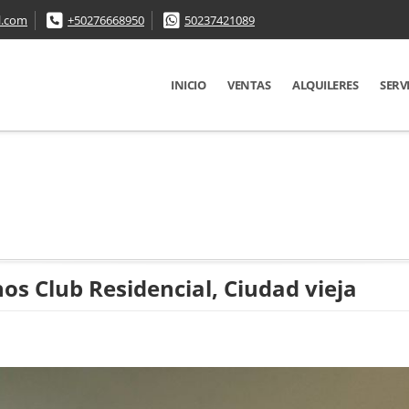
l.com
+50276668950
50237421089
INICIO
VENTAS
ALQUILERES
SERV
os Club Residencial, Ciudad vieja