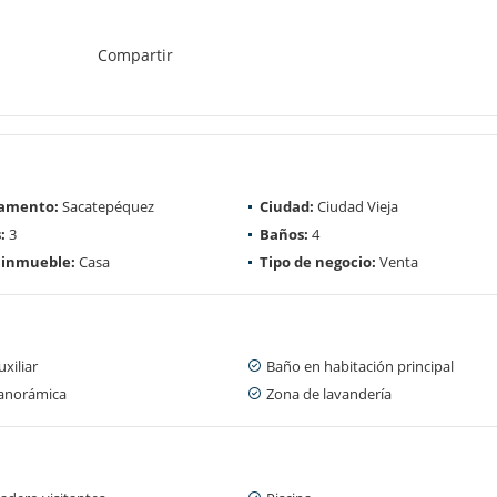
Compartir
amento:
Sacatepéquez
Ciudad:
Ciudad Vieja
:
3
Baños:
4
 inmueble:
Casa
Tipo de negocio:
Venta
xiliar
Baño en habitación principal
panorámica
Zona de lavandería