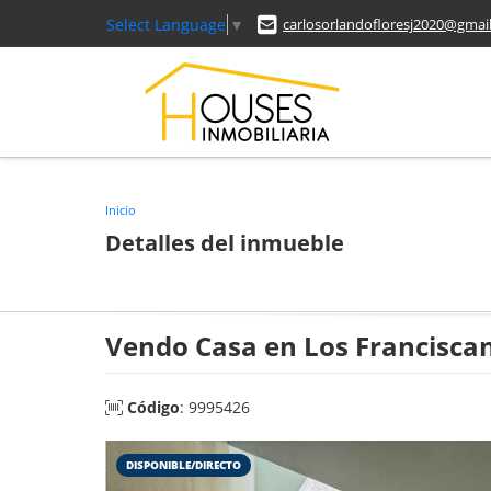
Select Language
▼
carlosorlandofloresj2020@gmai
Inicio
Detalles del inmueble
Vendo Casa en Los Franciscan
Código
: 9995426
DISPONIBLE/DIRECTO