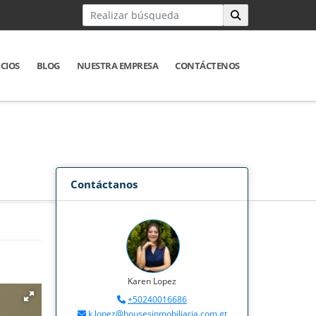
ICIOS
BLOG
NUESTRA EMPRESA
CONTÁCTENOS
Contáctanos
Karen Lopez
+50240016686
k.lopez@housesinmobiliaria.com.gt