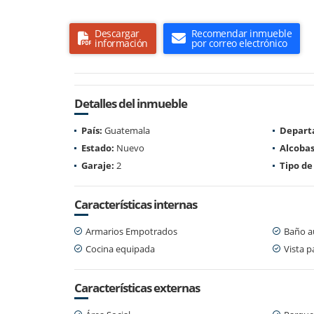
Descargar
Recomendar inmueble
información
por correo electrónico
Detalles del inmueble
País:
Guatemala
Depart
Estado:
Nuevo
Alcobas
Garaje:
2
Tipo de
Características internas
Armarios Empotrados
Baño au
Cocina equipada
Vista 
Características externas