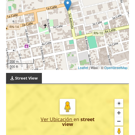
200 m
500 ft
Leaflet
| Wasi - ©
OpenStreetMap
Street View
Ver Ubicación
en
street
view