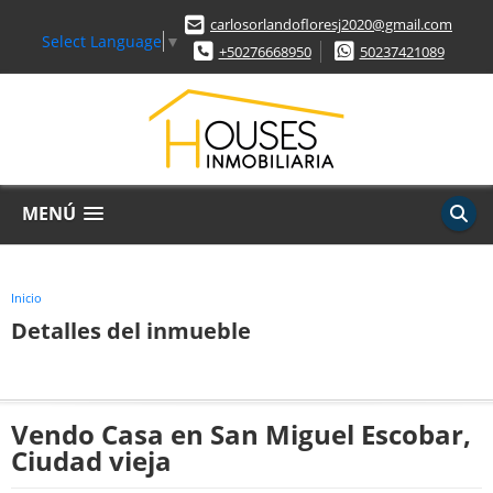
carlosorlandofloresj2020@gmail.com
Select Language
▼
+50276668950
50237421089
MENÚ
Inicio
Detalles del inmueble
Vendo Casa en San Miguel Escobar,
Ciudad vieja