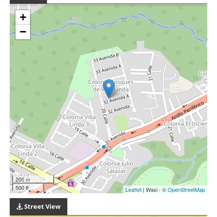
+
−
200 m
500 ft
Leaflet
| Wasi - ©
OpenStreetMap
Street View