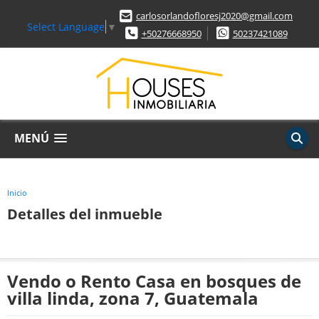
carlosorlandofloresj2020@gmail.com
Select Language
▼
+50276668950
50237421089
MENÚ
Inicio
Detalles del inmueble
Vendo o Rento Casa en bosques de
villa linda, zona 7, Guatemala