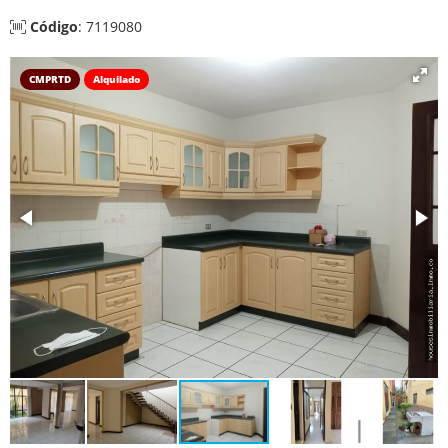
Código
: 7119080
CMPRTD
Alquilado