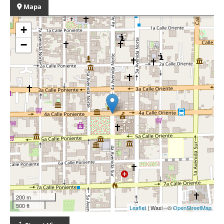
Mapa
+
−
200 m
500 ft
Leaflet
| Wasi - ©
OpenStreetMap