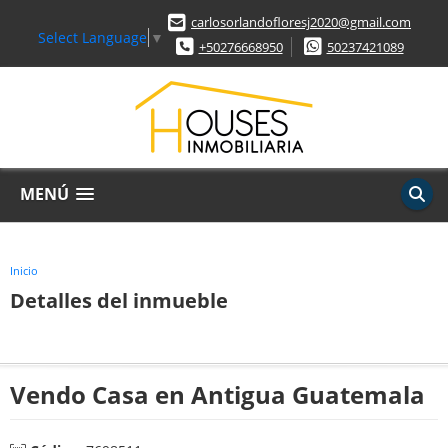
carlosorlandofloresj2020@gmail.com
Select Language
▼
+50276668950
50237421089
MENÚ
Inicio
Detalles del inmueble
Vendo Casa en Antigua Guatemala