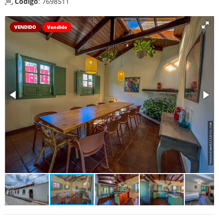
Código
: 7698511
VENDIDO
Vendido