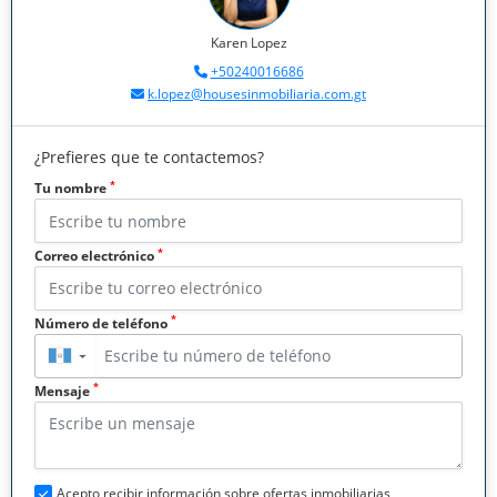
Karen Lopez
+50240016686
k.lopez@housesinmobiliaria.com.gt
¿Prefieres que te contactemos?
*
Tu nombre
*
Correo electrónico
*
Número de teléfono
▼
*
Mensaje
Acepto recibir información sobre ofertas inmobiliarias