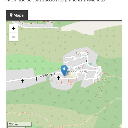
Mapa
+
−
200 m