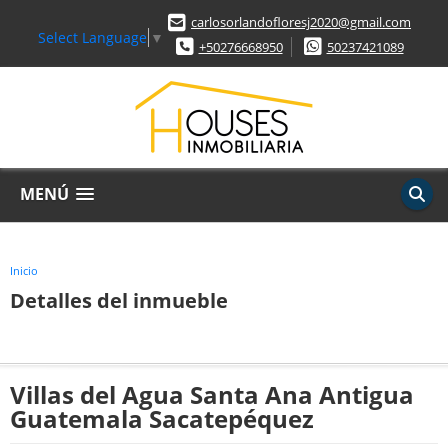
carlosorlandofloresj2020@gmail.com
Select Language
▼
+50276668950
50237421089
MENÚ
Inicio
Detalles del inmueble
Villas del Agua Santa Ana Antigua
Guatemala Sacatepéquez