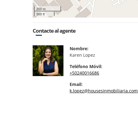
200 m
500 ft
Contacte al agente
Nombre:
Karen Lopez
Teléfono Móvil:
+50240016686
Email:
k.lopez@housesinmobiliaria.com