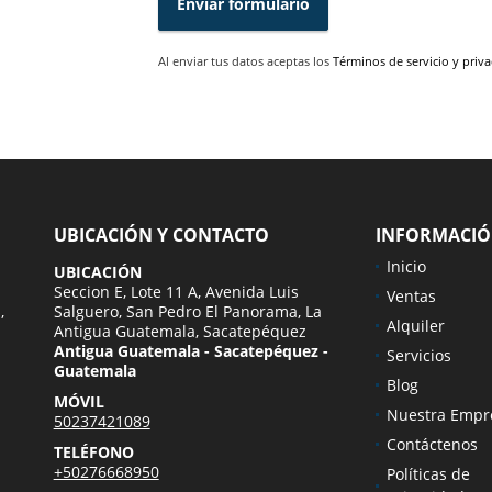
Enviar formulario
Al enviar tus datos aceptas los
Términos de servicio y priv
UBICACIÓN Y CONTACTO
INFORMACI
Inicio
UBICACIÓN
Seccion E, Lote 11 A, Avenida Luis
Ventas
,
Salguero, San Pedro El Panorama, La
Alquiler
Antigua Guatemala, Sacatepéquez
Antigua Guatemala - Sacatepéquez -
Servicios
Guatemala
Blog
MÓVIL
Nuestra Empr
50237421089
Contáctenos
TELÉFONO
+50276668950
Políticas de