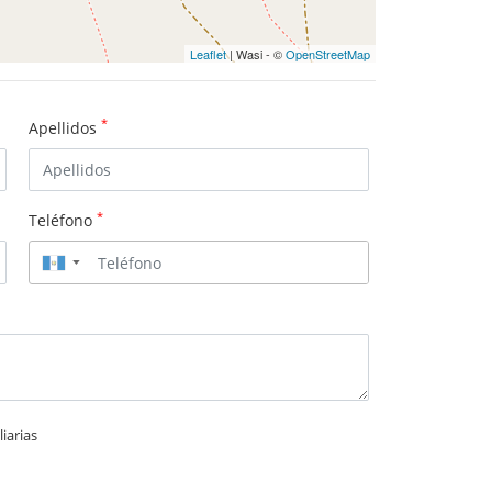
Leaflet
| Wasi - ©
OpenStreetMap
*
Apellidos
*
Teléfono
▼
iarias