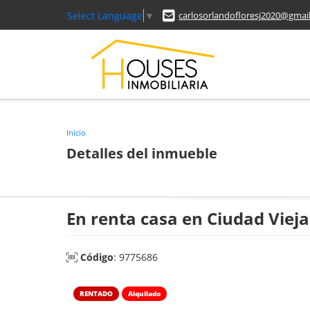
Select Language
▼
carlosorlandofloresj2020@gmai
Inicio
Detalles del inmueble
En renta casa en Ciudad Vieja
Código
: 9775686
RENTADO
Alquilado