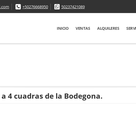
l.com
+50276668950
50237421089
INICIO
VENTAS
ALQUILERES
SERV
 a 4 cuadras de la Bodegona.