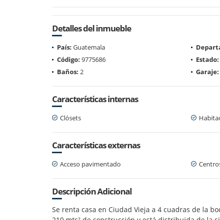
Detalles del inmueble
País:
Guatemala
Depart
Código:
9775686
Estado:
Baños:
2
Garaje:
Características internas
Clósets
Habitac
Características externas
Acceso pavimentado
Centro
Descripción Adicional
Se renta casa en Ciudad Vieja a 4 cuadras de la b
210 mts² de construcción y está distribuida de la s