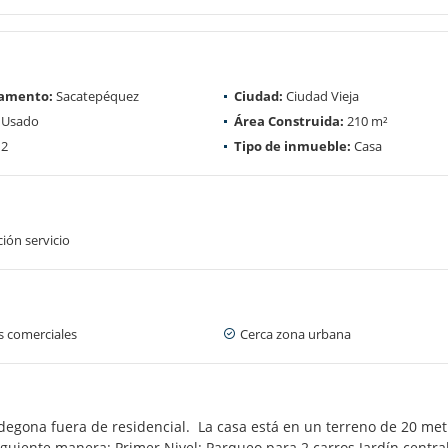
amento:
Sacatepéquez
Ciudad:
Ciudad Vieja
Usado
Área Construida:
210 m²
2
Tipo de inmueble:
Casa
ión servicio
s comerciales
Cerca zona urbana
odegona fuera de residencial. La casa está en un terreno de 20 me
iguiente manera: Primer Nivel: Parqueo para 2 carros Jardín centra