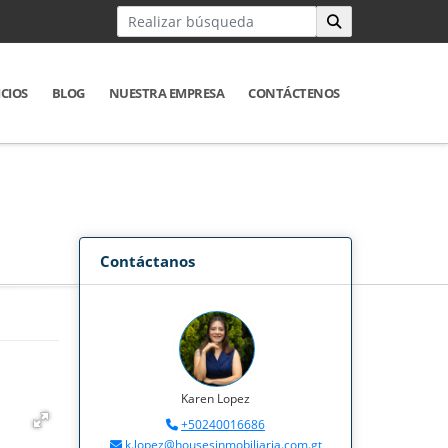
ICIOS
BLOG
NUESTRA EMPRESA
CONTÁCTENOS
Contáctanos
Karen Lopez
+50240016686
k.lopez@housesinmobiliaria.com.gt