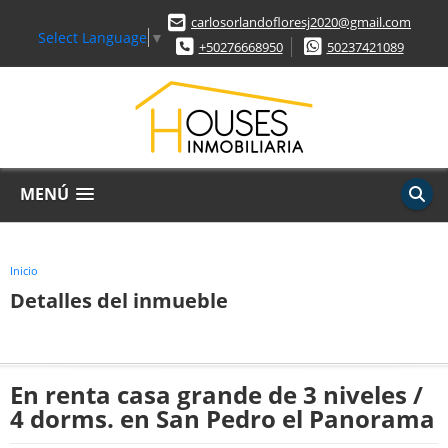
carlosorlandofloresj2020@gmail.com
Select Language
▼
+50276668950
50237421089
MENÚ
Inicio
Detalles del inmueble
En renta casa grande de 3 niveles /
4 dorms. en San Pedro el Panorama