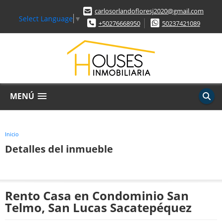
carlosorlandofloresj2020@gmail.com
Select Language
▼
+50276668950
50237421089
MENÚ
Inicio
Detalles del inmueble
Rento Casa en Condominio San
Telmo, San Lucas Sacatepéquez