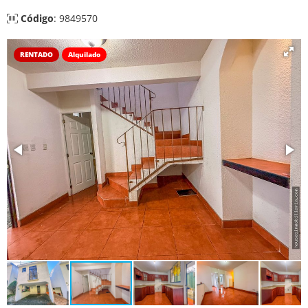
Código
: 9849570
RENTADO
Alquilado