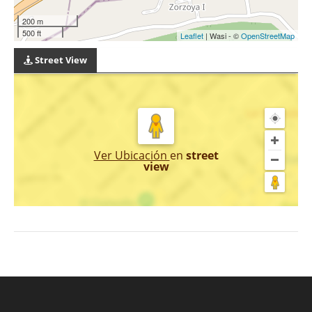
200 m
500 ft
Leaflet
| Wasi - ©
OpenStreetMap
Street View
Ver Ubicación
en
street
view