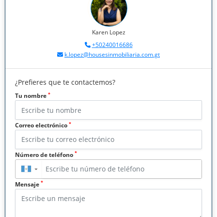
Karen Lopez
+50240016686
k.lopez@housesinmobiliaria.com.gt
¿Prefieres que te contactemos?
*
Tu nombre
*
Correo electrónico
*
Número de teléfono
▼
*
Mensaje