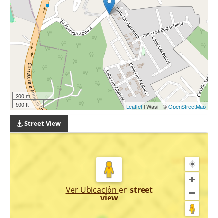
200 m
500 ft
Leaflet
| Wasi - ©
OpenStreetMap
Street View
Ver Ubicación
en
street
view