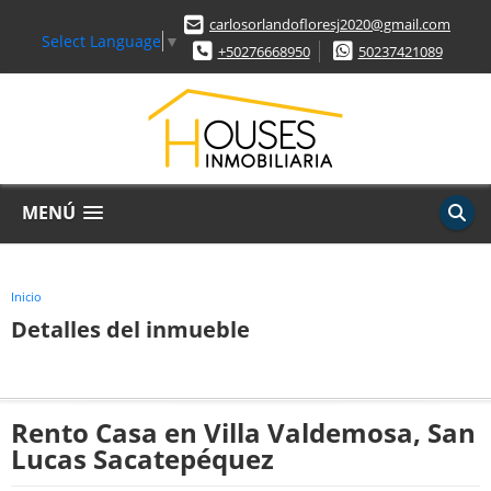
carlosorlandofloresj2020@gmail.com
Select Language
▼
+50276668950
50237421089
MENÚ
Inicio
Detalles del inmueble
Rento Casa en Villa Valdemosa, San
Lucas Sacatepéquez