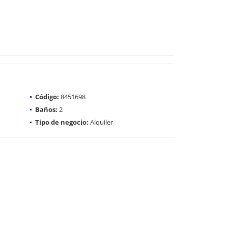
Código:
8451698
Baños:
2
Tipo de negocio:
Alquiler