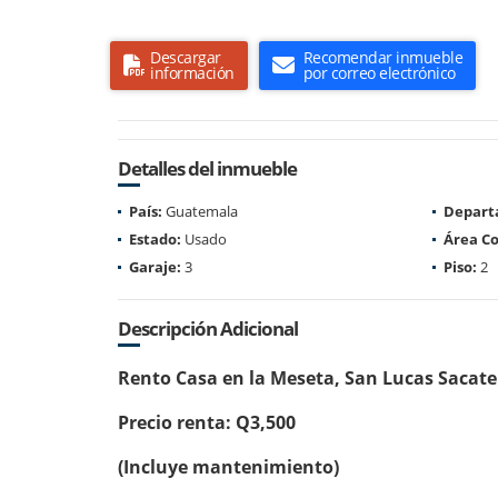
Descargar
Recomendar inmueble
información
por correo electrónico
Detalles del inmueble
País:
Guatemala
Depart
Estado:
Usado
Área Co
Garaje:
3
Piso:
2
Descripción Adicional
Rento Casa en la Meseta, San Lucas Sacat
Precio renta: Q3,500
(Incluye mantenimiento)