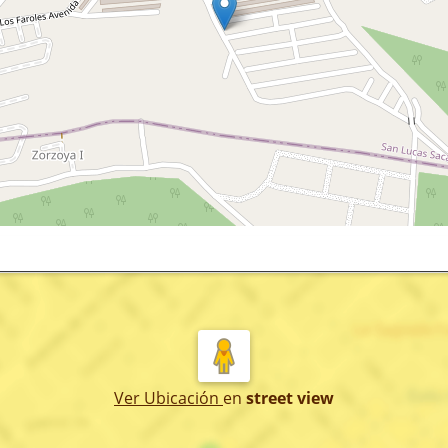
Ver Ubicación
en
street view