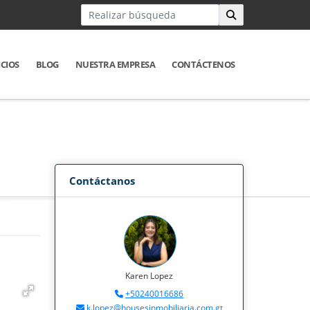
ICIOS
BLOG
NUESTRA EMPRESA
CONTÁCTENOS
Contáctanos
Karen Lopez
+50240016686
k.lopez@housesinmobiliaria.com.gt