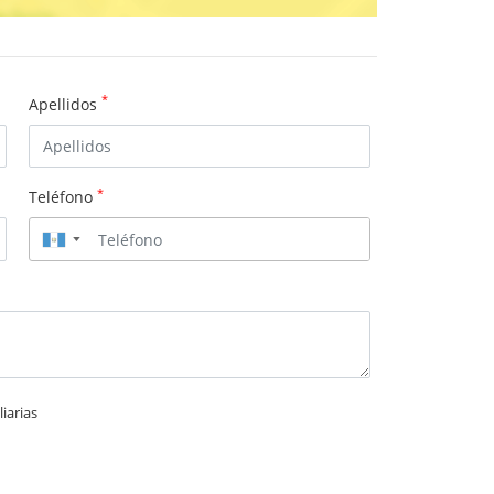
*
Apellidos
*
Teléfono
▼
iarias