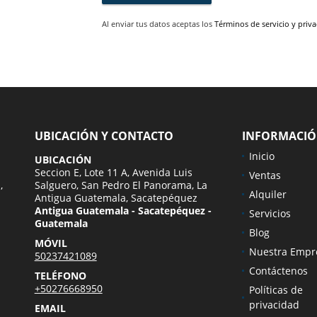
Al enviar tus datos aceptas los
Términos de servicio y priv
UBICACIÓN Y CONTACTO
INFORMACI
Inicio
UBICACIÓN
Seccion E, Lote 11 A, Avenida Luis
Ventas
,
Salguero, San Pedro El Panorama, La
Alquiler
Antigua Guatemala, Sacatepéquez
Antigua Guatemala - Sacatepéquez -
Servicios
Guatemala
Blog
MÓVIL
Nuestra Empr
50237421089
Contáctenos
TELÉFONO
+50276668950
Políticas de
privacidad
EMAIL