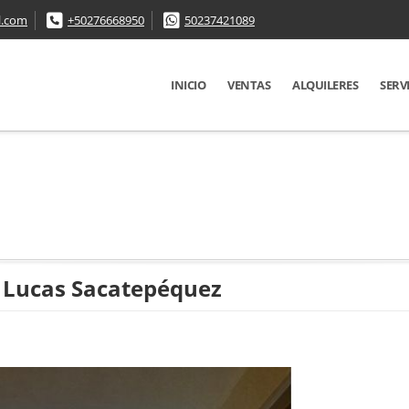
l.com
+50276668950
50237421089
INICIO
VENTAS
ALQUILERES
SERV
n Lucas Sacatepéquez