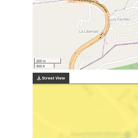
200 m
500 ft
Street View