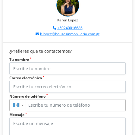
Karen Lopez
+50240016686
k.lopez@housesinmobiliaria.com.gt
¿Prefieres que te contactemos?
*
Tu nombre
*
Correo electrónico
*
Número de teléfono
▼
*
Mensaje