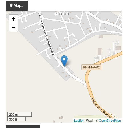
Mapa
+
−
200 m
500 ft
Leaflet
| Wasi - ©
OpenStreetMap