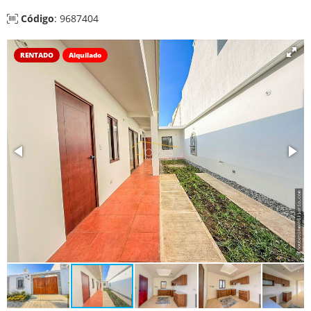
Código
: 9687404
RENTADO
Alquilado