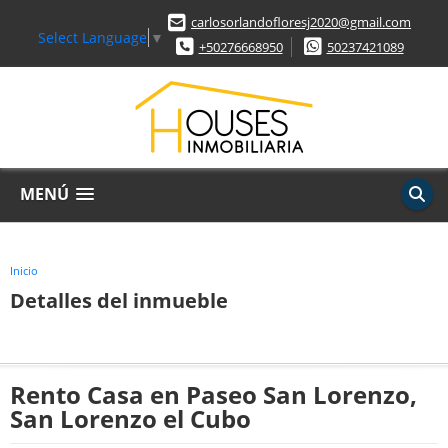
carlosorlandofloresj2020@gmail.com
Select Language
▼
+50276668950
50237421089
MENÚ
Inicio
Detalles del inmueble
Rento Casa en Paseo San Lorenzo,
San Lorenzo el Cubo