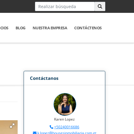
ICIOS
BLOG
NUESTRA EMPRESA
CONTÁCTENOS
Contáctanos
Karen Lopez
+50240016686
k.lopez@housesinmobiliaria.com.gt