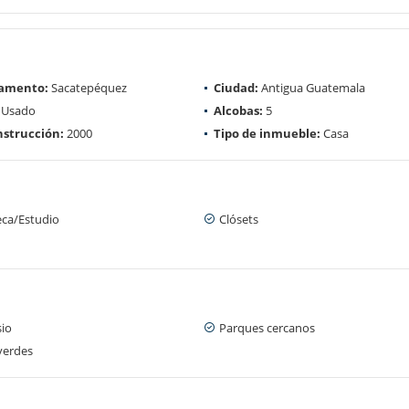
amento:
Sacatepéquez
Ciudad:
Antigua Guatemala
Usado
Alcobas:
5
strucción:
2000
Tipo de inmueble:
Casa
eca/Estudio
Clósets
io
Parques cercanos
verdes