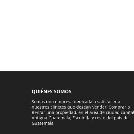
QUIÉNES SOMOS
Somos una empresa dedicada a satisfacer a
nuestros clinetes que desean Vender, Comprar o
Rentar una propiedad, en el área de ciudad capital
Antigua Guatemala, Escuintla y resto del país de
Guatemala