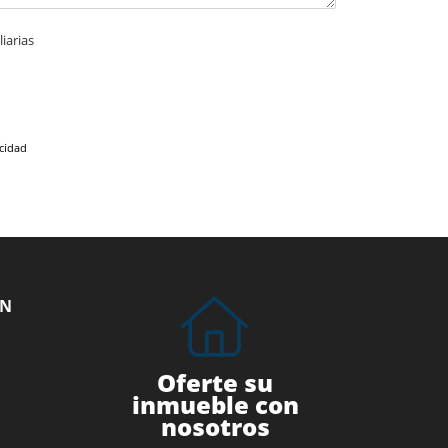
iarias
acidad
ÓN
Oferte su
inmueble con
nosotros