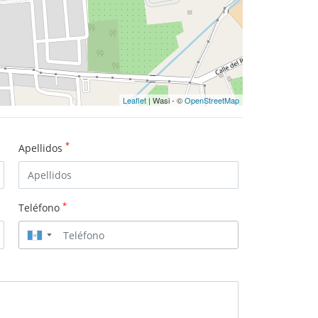
Leaflet
| Wasi - ©
OpenStreetMap
*
Apellidos
*
Teléfono
▼