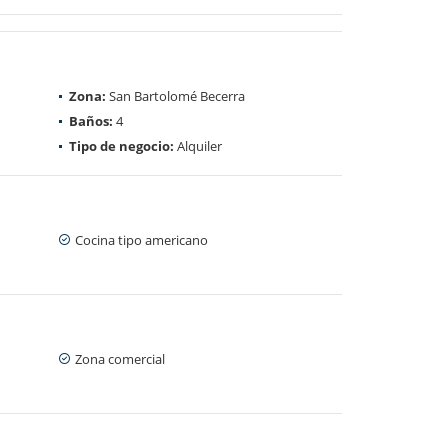
Zona:
San Bartolomé Becerra
Baños:
4
Tipo de negocio:
Alquiler
Cocina tipo americano
Zona comercial