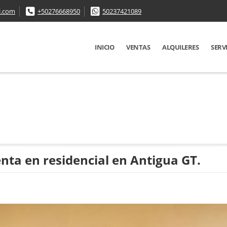
l.com
+50276668950
50237421089
INICIO
VENTAS
ALQUILERES
SERV
enta en residencial en Antigua GT.