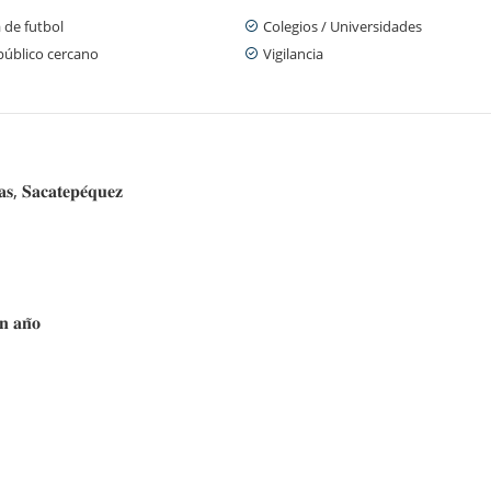
 de futbol
Colegios / Universidades
público cercano
Vigilancia
𝐬, 𝐒𝐚𝐜𝐚𝐭𝐞𝐩𝐞́𝐪𝐮𝐞𝐳
𝐧 𝐚𝐧̃𝐨