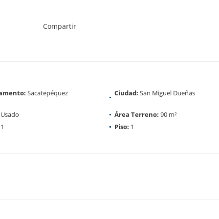
Compartir
amento:
Sacatepéquez
Ciudad:
San Miguel Dueñas
Usado
Área Terreno:
90 m²
1
Piso:
1