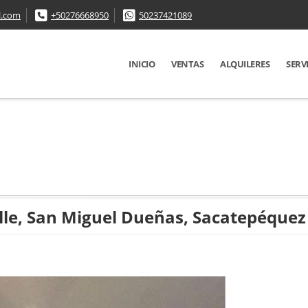
l.com
+50276668950
50237421089
INICIO
VENTAS
ALQUILERES
SERV
lle, San Miguel Dueñas, Sacatepéquez