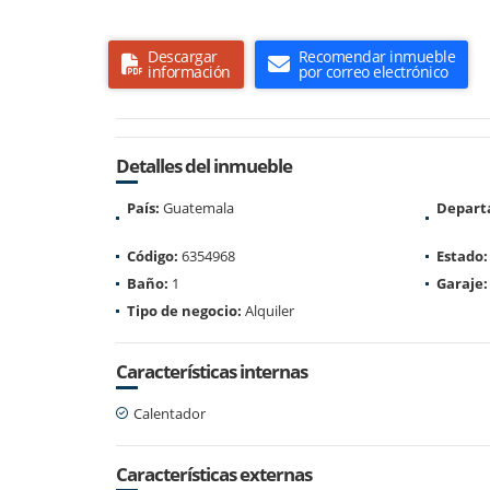
Descargar
Recomendar inmueble
información
por correo electrónico
Detalles del inmueble
País:
Guatemala
Depart
Código:
6354968
Estado:
Baño:
1
Garaje:
Tipo de negocio:
Alquiler
Características internas
Calentador
Características externas