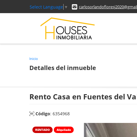
Select Language
▼
carlosorlandofloresj2020@gmai
Inicio
Detalles del inmueble
Rento Casa en Fuentes del Va
Código
: 6354968
RENTADO
Alquilado