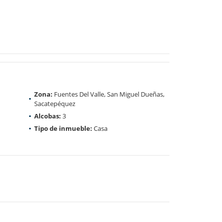
Zona:
Fuentes Del Valle, San Miguel Dueñas,
Sacatepéquez
Alcobas:
3
Tipo de inmueble:
Casa