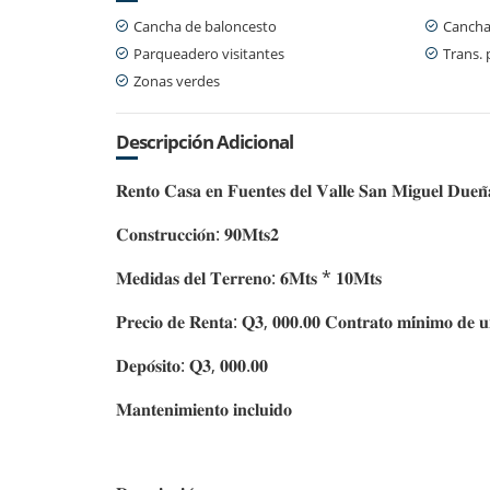
Cancha de baloncesto
Cancha
Parqueadero visitantes
Trans. 
Zonas verdes
Descripción Adicional
𝐑𝐞𝐧𝐭𝐨 𝐂𝐚𝐬𝐚 𝐞𝐧 𝐅𝐮𝐞𝐧𝐭𝐞𝐬 𝐝𝐞𝐥 𝐕𝐚𝐥𝐥𝐞 𝐒𝐚𝐧 𝐌𝐢𝐠𝐮𝐞𝐥 𝐃𝐮𝐞𝐧̃
𝐂𝐨𝐧𝐬𝐭𝐫𝐮𝐜𝐜𝐢𝐨́𝐧: 𝟗𝟎𝐌𝐭𝐬𝟐
𝐌𝐞𝐝𝐢𝐝𝐚𝐬 𝐝𝐞𝐥 𝐓𝐞𝐫𝐫𝐞𝐧𝐨: 𝟔𝐌𝐭𝐬 * 𝟏𝟎𝐌𝐭𝐬
𝐏𝐫𝐞𝐜𝐢𝐨 𝐝𝐞 𝐑𝐞𝐧𝐭𝐚: 𝐐𝟑, 𝟎𝟎𝟎.𝟎𝟎 𝐂𝐨𝐧𝐭𝐫𝐚𝐭𝐨 𝐦𝐢́𝐧𝐢𝐦𝐨 𝐝𝐞 𝐮
𝐃𝐞𝐩𝐨́𝐬𝐢𝐭𝐨: 𝐐𝟑, 𝟎𝟎𝟎.𝟎𝟎
𝐌𝐚𝐧𝐭𝐞𝐧𝐢𝐦𝐢𝐞𝐧𝐭𝐨 𝐢𝐧𝐜𝐥𝐮𝐢𝐝𝐨