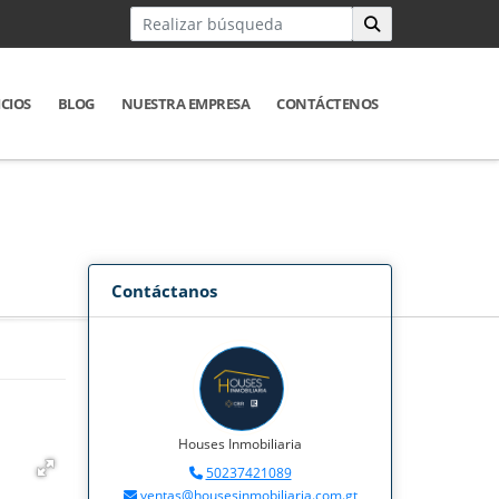
ICIOS
BLOG
NUESTRA EMPRESA
CONTÁCTENOS
Contáctanos
Houses Inmobiliaria
50237421089
ventas@housesinmobiliaria.com.gt