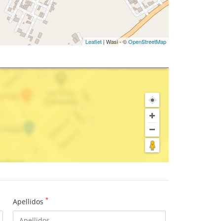
Leaflet
| Wasi - ©
OpenStreetMap
*
Apellidos