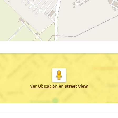
Ver Ubicación
en
street view