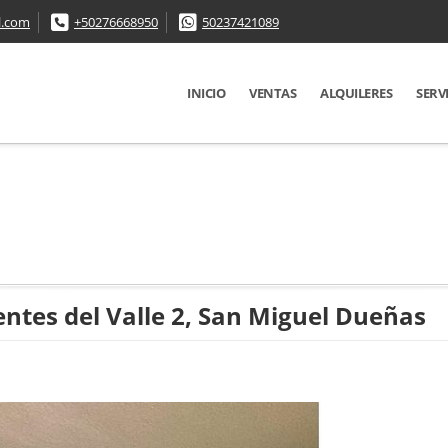
l.com
+50276668950
50237421089
INICIO
VENTAS
ALQUILERES
SERV
tes del Valle 2, San Miguel Dueñas