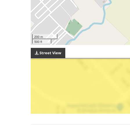
200 m
500 ft
Street View