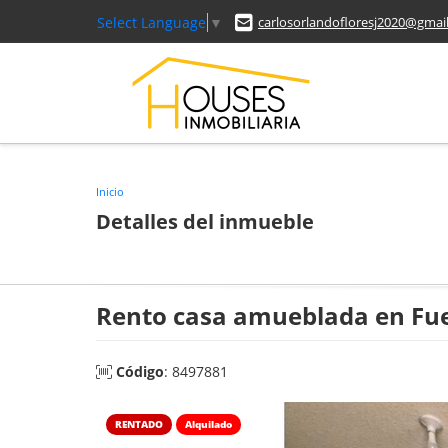
Select Language
▼
carlosorlandofloresj2020@gmai
Inicio
Detalles del inmueble
Rento casa amueblada en Fuen
Código
: 8497881
RENTADO
Alquilado