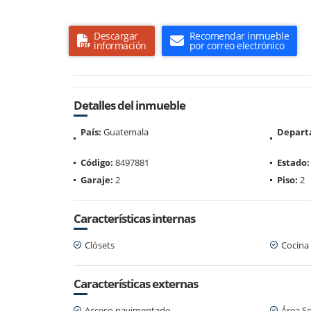
Descargar
Recomendar inmueble
información
por correo electrónico
Detalles del inmueble
País:
Guatemala
Depart
Código:
8497881
Estado:
Garaje:
2
Piso:
2
Características internas
Clósets
Cocina
Características externas
Acceso pavimentado
Área So