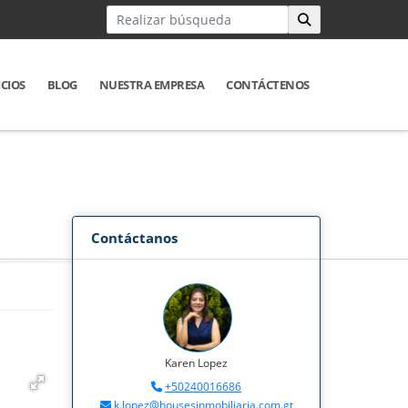
ICIOS
BLOG
NUESTRA EMPRESA
CONTÁCTENOS
Contáctanos
Karen Lopez
+50240016686
k.lopez@housesinmobiliaria.com.gt