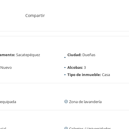
Compartir
amento:
Sacatepéquez
Ciudad:
Dueñas
Nuevo
Alcobas:
3
Tipo de inmueble:
Casa
 equipada
Zona de lavandería
cial
Colegios / Universidades