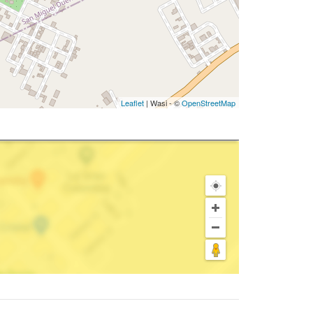
Leaflet
| Wasi - ©
OpenStreetMap