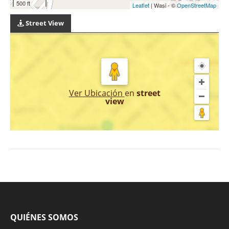
500 ft
Leaflet
| Wasi - ©
OpenStreetMap
Street View
Ver Ubicación
en
street
view
QUIÉNES SOMOS