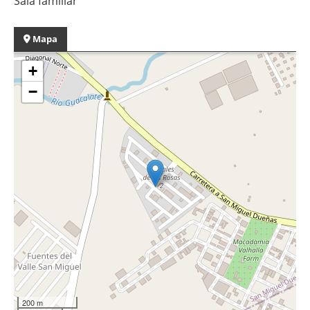
Sala familiar
Mapa
+
−
200 m