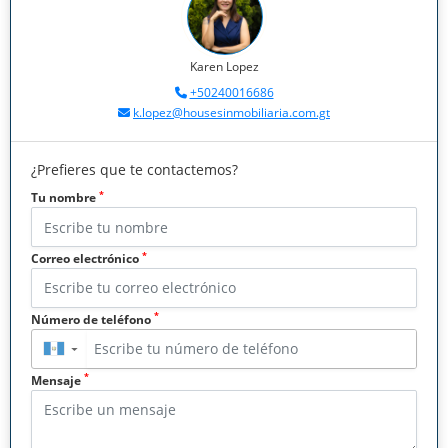
Karen Lopez
+50240016686
k.lopez@housesinmobiliaria.com.gt
¿Prefieres que te contactemos?
*
Tu nombre
*
Correo electrónico
*
Número de teléfono
▼
*
Mensaje