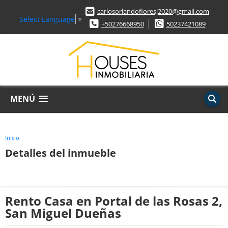
carlosorlandofloresj2020@gmail.com
Select Language
▼
+50276668950
50237421089
MENÚ
Inicio
Detalles del inmueble
Rento Casa en Portal de las Rosas 2,
San Miguel Dueñas