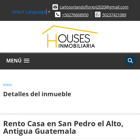
carlosorlandofloresj2020@gmail.com
Select Language
▼
+50276668950
50237421089
MENÚ
Inicio
Detalles del inmueble
Rento Casa en San Pedro el Alto,
Antigua Guatemala