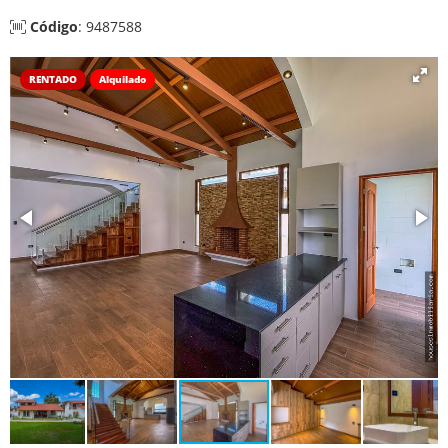
Código
: 9487588
RENTADO
Alquilado