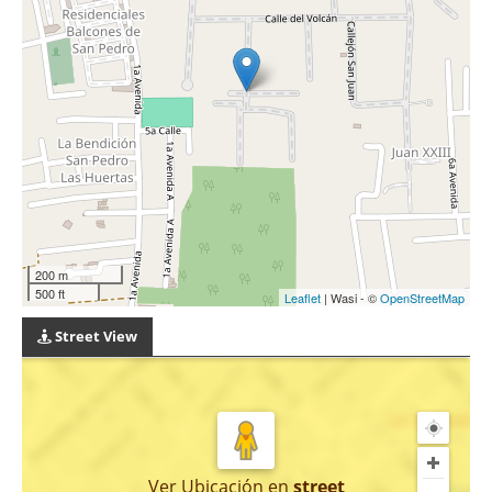
200 m
500 ft
Leaflet
| Wasi - ©
OpenStreetMap
Street View
Ver Ubicación
en
street