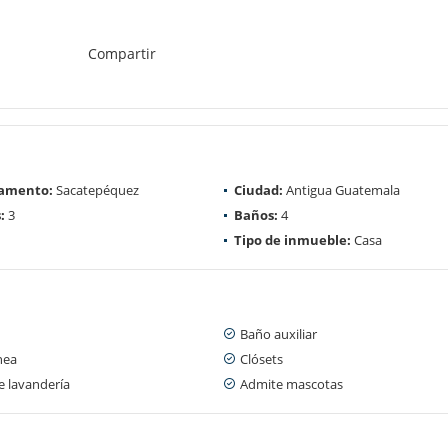
Compartir
amento:
Sacatepéquez
Ciudad:
Antigua Guatemala
:
3
Baños:
4
Tipo de inmueble:
Casa
Baño auxiliar
nea
Clósets
e lavandería
Admite mascotas