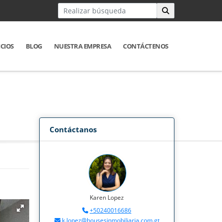
ICIOS
BLOG
NUESTRA EMPRESA
CONTÁCTENOS
Contáctanos
Karen Lopez
+50240016686
k.lopez@housesinmobiliaria.com.gt