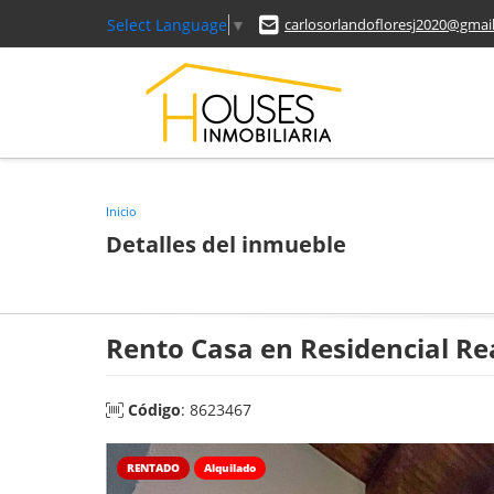
Select Language
▼
carlosorlandofloresj2020@gmai
Inicio
Detalles del inmueble
Rento Casa en Residencial Re
Código
: 8623467
RENTADO
Alquilado