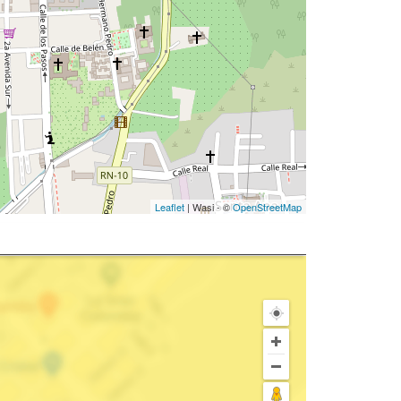
Leaflet
| Wasi - ©
OpenStreetMap