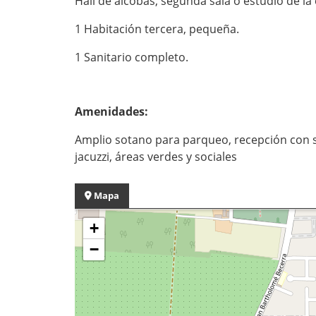
Hall de alcobas, segunda sala o estudio de la c
1 Habitación tercera, pequeña.
1 Sanitario completo.
Amenidades:
Amplio sotano para parqueo, recepción con sal
jacuzzi, áreas verdes y sociales
Mapa
+
−