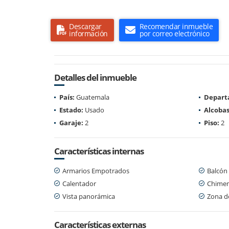
Descargar
Recomendar inmueble
información
por correo electrónico
Detalles del inmueble
País:
Guatemala
Depart
Estado:
Usado
Alcobas
Garaje:
2
Piso:
2
Características internas
Armarios Empotrados
Balcón
Calentador
Chime
Vista panorámica
Zona d
Características externas