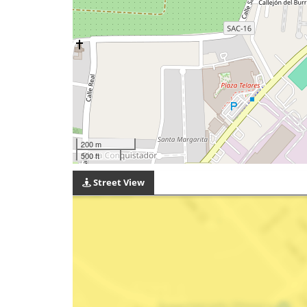
200 m
500 ft
Street View