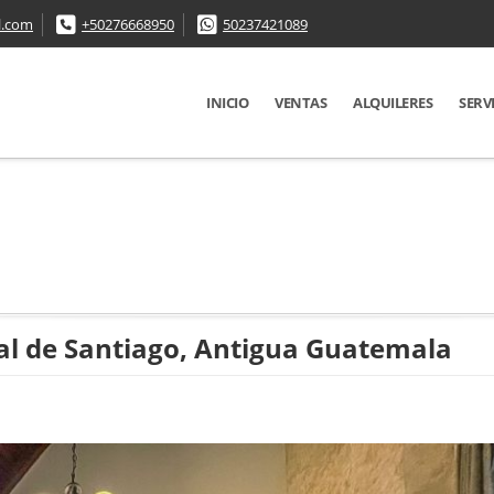
l.com
+50276668950
50237421089
INICIO
VENTAS
ALQUILERES
SERV
al de Santiago, Antigua Guatemala