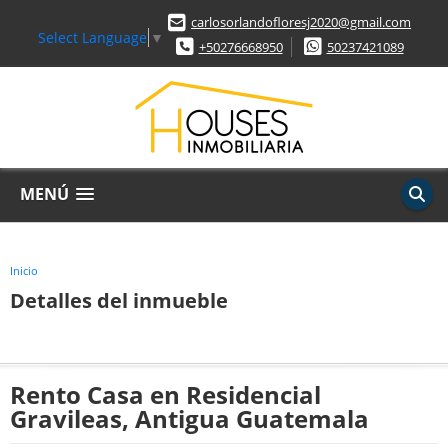
carlosorlandofloresj2020@gmail.com
Select Language
▼
+50276668950
50237421089
MENÚ
Inicio
Detalles del inmueble
Rento Casa en Residencial
Gravileas, Antigua Guatemala